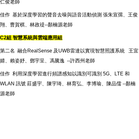
仁俊老師
佳作 基於深度學習的聲音去噪與語音活動偵測 張朱宣孺、王俊
翔、曹賀棋、林政禔--顏楠源老師
C2組 智慧系統與雲端應用組
第二名 融合RealSense 及UWB雷達以實現智慧照護系統 王宜
婧、賴姿妤、鄧宇呈、馮騰逸 --許西州老師
佳作 利用深度學習進行頻譜感知以識別可識別 5G、LTE 和
WLAN 訊號 莊盛宇、陳宇琦、林育弘、李博瑜、陳品儒 --顏楠
源老師