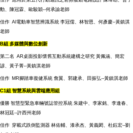
勳、陳冠霖、歐駿穎--何承諭老師
佳作 AI電動車智慧辨識系統 李冠儒、林智恩、何彥慶--黃鎮淇
老師
B組 多媒體與數位創新
第二名 AR桌面投影懷舊互動系統建構之研究 黃佩涵、簡宏
諺、黃子菁--黃鎮淇老師
佳作 MR腳踏車復健系統 詹翼、郭建承、田振弘--黃鎮淇老師
C1組 智慧系統與雲端應用組
優勝 智慧型緊急車輛號誌管控系統 朱建中、李家銘、李逢春、
林冠廷--許西州老師
佳作 穿載式跌倒監測器 林佑輔、漆承杰、黃義閎、杜鈺宏--劉