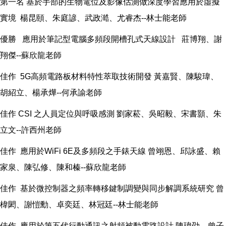
第一名 基於手部的生物電位及影像估測做深度學習應用於虛擬
實境 楊昆頤、朱庭諺、武政澔、尤睿杰--林士能老師
優勝 應用於筆記型電腦多頻段開槽孔式天線設計 莊博翔、謝
翔傑--蘇欣龍老師
佳作 5G高頻電路板材料特性萃取技術開發 黃嘉賢、陳駿瑋、
胡紹立、楊承燁--何承諭老師
佳作 CSI 之人員定位與呼吸感測 劉家菘、吳昭毅、宋書顥、朱
立文--許西州老師
佳作 應用於WiFi 6E及多頻段之手錶天線 曾翊恩、邱詠盛、賴
家泉、陳弘修、陳和榛--蘇欣龍老師
佳作 基於微控制器之頻率轉移鍵制調變與同步解調系統研究 曾
椲閎、謝愷勳、卓奕廷、林冠廷--林士能老師
佳作 應用於第五代行動通訊之射頻被動電路設計 陳瑋劭、曾子