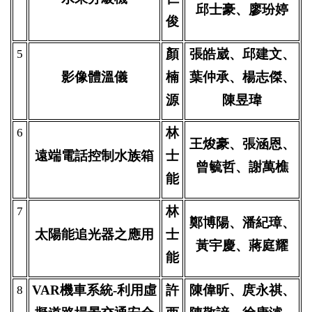
邱士豪、廖玢婷
俊
顏
張皓崴、邱建文、
5
影像體溫儀
楠
葉仲承、楊志傑、
源
陳昱瑋
林
6
王焌豪、張涵恩、
遠端電話控制水族箱
士
曾毓哲、謝萬樵
能
林
7
鄭博陽、潘紀璋、
太陽能追光器之應用
士
黃宇慶、蔣庭耀
能
VAR
機車系統-利用虛
許
陳偉昕、庹永祺、
8