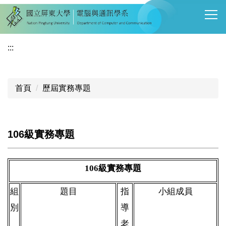
跳
到
主
要
:::
內
容
區
首頁
歷屆實務專題
106級實務專題
106
級實務專題
組
題目
指
小組成員
別
導
老