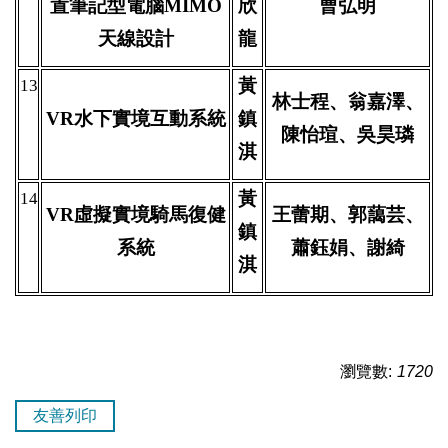
置筆記型電腦MIMO
欣
曹弘明
天線設計
龍
黃
13
林士程、翁嘉澤、
VR
水下實境互動系統
鎮
陳怡瑄、吳昊璘
淇
黃
14
VR
虛擬實境騎馬復健
王蕾期、郭藹芸、
鎮
系統
蕭鈺娟、謝綺
淇
瀏覽數:
1720
友善列印