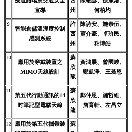
擬道路場景交通安全
西
陳敬諺、徐康濬、
宣導
州
何柏均
許
陳詩安、施泰伍、
9
智能倉儲溫溼度控制
西
蕭介豪、卓玠民、
感測系統
州
粘博皓
蘇
10
應用於穿戴裝置之
黃鴻展、曾國峻、
欣
MIMO天線設計
鄭凱澤、王若恩
龍
蘇
11
第五代行動通訊的14
鄭仲恩、施哲維、
欣
吋筆記型電腦天線
詹育軒、左昌立
龍
應用於第五代攜帶裝
蘇
12