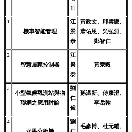
師
江
黃政文、邱雲謙、
1
機車智能管理
景
蕭佑恩、吳弘淵、
泰
鄭智仁
江
2
智慧居家控制器
景
黃宗毅
泰
劉
3
小型氣候觀測站與物
孫温新、傅康澄、
仁
聯網之應用討論
李岳翰
俊
劉
4
毛彥博、杜元輔、
水果分級機
仁