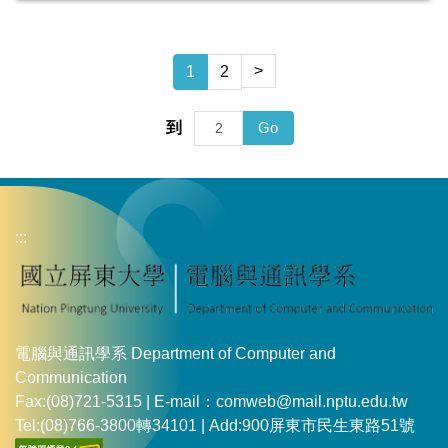
>
1
2
Go
到
:::
電腦與通訊學系 Department of Computer and
Communication
Fax:(08)721-5315 | E-mail：comweb@mail.nptu.edu.tw
Tel:(08)766-3800轉34101 | Add:900屏東市民生東路51號