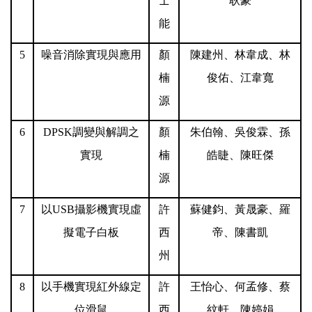
士
耿豪
能
5
噪音消除實現與應用
顏
陳建州、林韋成、林
楠
俊佑、江韋寬
源
6
DPSK
調變與解調之
顏
朱伯翰、吳俊霖、孫
實現
楠
皓睫、陳旺傑
源
7
以USB攝影機實現虛
許
蘇健鈞、黃晟豪、羅
擬電子白板
西
帝、陳書凱
州
8
以手機實現紅外線定
許
王怡心、何孟修、蔡
位滑鼠
西
紋軒、陳婷娟