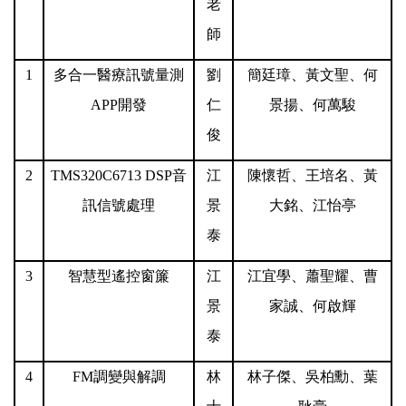
老
師
1
多合一醫療訊號量測
劉
簡廷璋、黃文聖、何
APP開發
仁
景揚、何萬駿
俊
2
TMS320C6713 DSP
音
江
陳懷哲、王培名、黃
訊信號處理
景
大銘、江怡亭
泰
3
智慧型遙控窗簾
江
江宜學、蕭聖耀、曹
景
家誠、何啟輝
泰
4
FM
調變與解調
林
林子傑、吳柏勳、葉