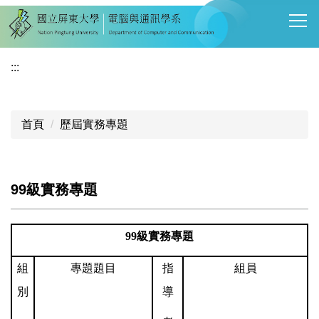
跳
到
主
要
:::
內
容
區
首頁
歷屆實務專題
99級實務專題
99
級實務專題
組
專題題目
指
組員
別
導