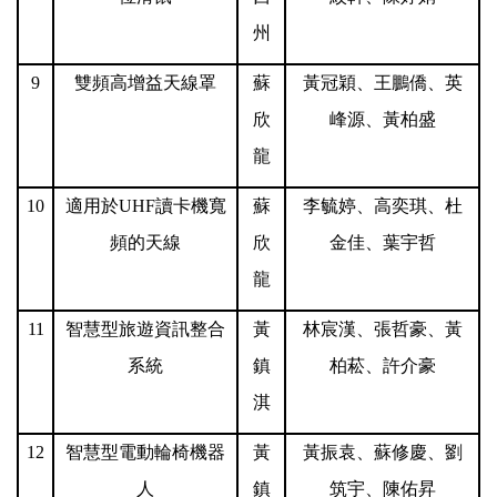
州
9
雙頻高增益天線罩
蘇
黃冠穎、王鵬僑、英
欣
峰源、黃柏盛
龍
10
適用於UHF讀卡機寬
蘇
李毓婷、高奕琪、杜
頻的天線
欣
金佳、葉宇哲
龍
11
智慧型旅遊資訊整合
黃
林宸漢、張哲豪、黃
系統
鎮
柏菘、許介豪
淇
12
智慧型電動輪椅機器
黃
黃振袁、蘇修慶、劉
人
鎮
筑宇、陳佑昇