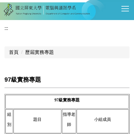
跳
到
主
要
:::
內
容
區
首頁
歷屆實務專題
97級實務專題
97
級實務專題
組
指導老
題目
小組成員
別
師