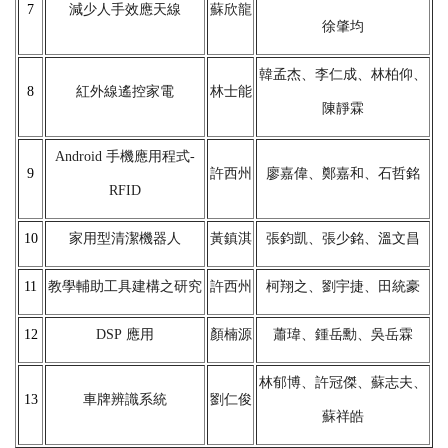
7
減少人手效應天線
蘇欣龍
徐肇均
韓孟杰、李仁成、林柏仰、
8
紅外線遙控家電
林士能
陳靜霖
Android
手機應用程式-
9
許西州
廖嘉偉、鄭嘉和、石哲銘
RFID
10
家用型清潔機器人
黃鎮淇
張鈞凱、張少銘、溫文昌
11
教學輔助工具建構之研究
許西州
柯翔之、劉宇捷、田統豪
12
DSP
應用
顏楠源
蕭瑋、鍾岳勳、吳岳霖
林郁博、許冠傑、蘇志夫、
13
車牌辨識系統
劉仁俊
蘇祥皓