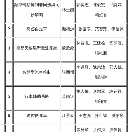
頻率轉移鍵制非同步與同
郭奕志、陳俊宏、邱詩婷、
1
林士能
步解調
賴虹君
2
循跡自走車
顏楠源
張世宗、范智翔、李信興
林智泓、王廷榆、高頌沅、
3
簡易天線場型量測系統
蘇欣龍
張軼勝
李道輝、陳宗湋、郭人帆、
4
智慧型汽車控制
許西州
鄭詩融
劉人權、李增軍、許鈺祥、
5
行車輔助系統
黃鎮淇
鄧翔文
6
遙控搬運車
江景泰
王志強、陳世穎、洪佑彰
張翼麟、張侑揮、洪偉哲、