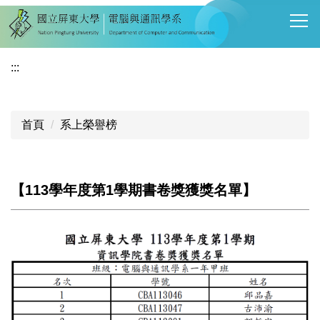
跳
到
主
要
:::
內
容
區
首頁
系上榮譽榜
【113學年度第1學期書卷獎獲獎名單】