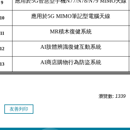
應用於5G智慧型手機N77/N78/N79 MIMO天線
9
應用於5G MIMO筆記型電腦天線
10
MR
積木復健系統
11
AI
肢體辨識復健互動系統
12
AI
商店購物行為防盜系統
13
瀏覽數:
1339
友善列印