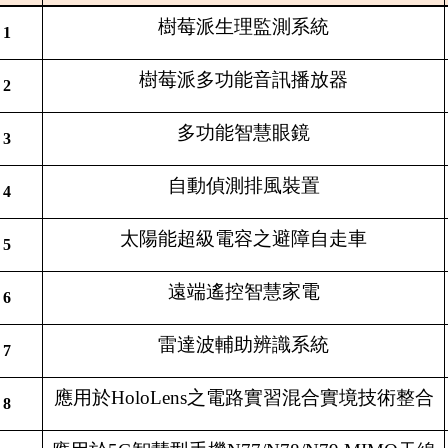
樹莓派生理監測系統
1
樹莓派多功能音訊播放器
2
多功能智慧眼鏡
3
自動偵測排風裝置
4
太陽能超級電容之避障自走車
5
遠端遙控智慧家電
6
雷達波輔助辨識系統
7
應用於HoloLens之電路實習混合實境技術整合
8