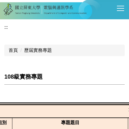
跳
到
主
要
:::
內
容
區
首頁
歷屆實務專題
108級實務專題
組別
專題題目