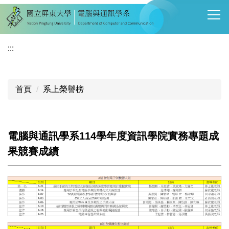
跳
到
主
要
:::
內
容
區
首頁
系上榮譽榜
電腦與通訊學系114學年度資訊學院實務專題成
果競賽成績