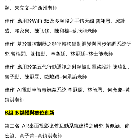
顥、朱立文--許西州老師
佳作 應用於WiFi 6E及多頻段之手錶天線 曾翊恩、邱詠
盛、賴家泉、陳弘修、陳和榛--蘇欣龍老師
佳作 基於微控制器之頻率轉移鍵制調變與同步解調系統研
究 曾椲閎、謝愷勳、卓奕廷、林冠廷--林士能老師
佳作 應用於第五代行動通訊之射頻被動電路設計 陳瑋劭、
曾子勳、陳冠霖、歐駿穎--何承諭老師
佳作 AI電動車智慧辨識系統 李冠儒、林智恩、何彥慶--黃
鎮淇老師
B組 多媒體與數位創新
第二名 AR桌面投影懷舊互動系統建構之研究 黃佩涵、簡
宏諺、黃子菁--黃鎮淇老師