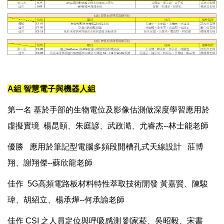
A組 智慧電子與機器人組
第一名 基於手部的生物電位及影像估測做深度學習應用於
虛擬實境 楊昆頤、朱庭諺、武政澔、尤睿杰--林士能老師
優勝 應用於筆記型電腦多頻段開槽孔式天線設計 莊博
翔、謝翔傑--蘇欣龍老師
佳作 5G高頻電路板材料特性萃取技術開發 黃嘉賢、陳駿
瑋、胡紹立、楊承燁--何承諭老師
佳作 CSI 之人員定位與呼吸感測 劉家菘、吳昭毅、宋書