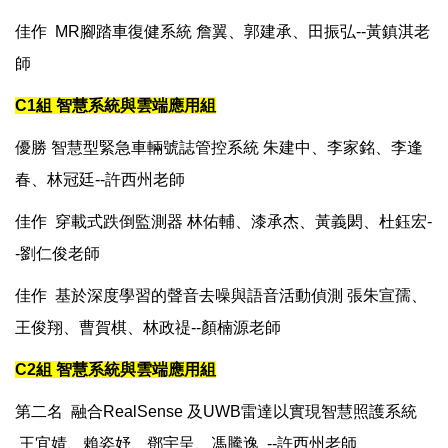
佳作 MR腳踏車復健系統 詹翼、郭建承、田振弘--黃鎮淇老
師
C1組 智慧系統與雲端應用組
優勝 智慧型緊急車輛號誌管控系統 朱建中、李家銘、李逢
春、林冠廷--許西州老師
佳作 穿載式跌倒監測器 林佑輔、漆承杰、黃義閎、杜鈺宏-
-劉仁俊老師
佳作 基於深度學習的聲音去噪與語音活動偵測 張朱宣孺、
王俊翔、曹賀棋、林政禔--顏楠源老師
C2組 智慧系統與雲端應用組
第二名 融合RealSense 及UWB雷達以實現智慧照護系統
王宜婧、賴姿妤、鄧宇呈、馮騰逸 --許西州老師