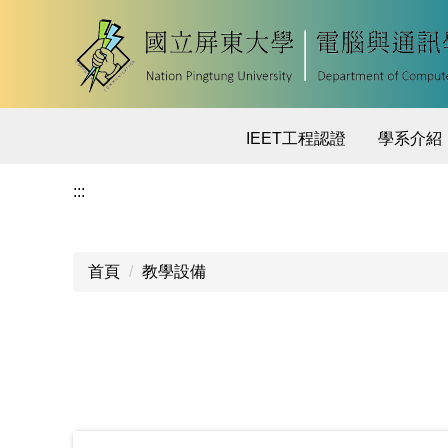
跳
到
主
要
內
容
IEET工程認證
學系介紹
區
:::
首頁
教學設備